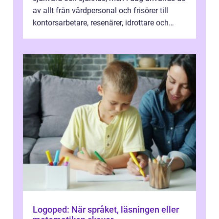
av allt från vårdpersonal och frisörer till
kontorsarbetare, resenärer, idrottare och
gravida. Rätt stödstrumpor kan minska...
Logoped: När språket, läsningen eller