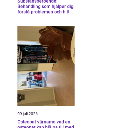
Substansberoende:
Behandling som hjälper dig
förstå problemen och hitta
vägen vidare
09 juli 2026
Osteopat värnamo vad en
osteopat kan hjälpa till med