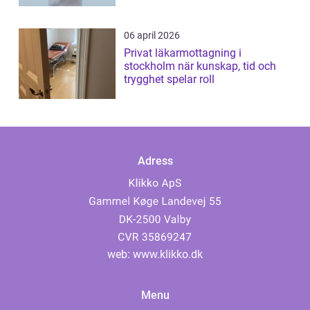
06 april 2026
Privat läkarmottagning i
stockholm när kunskap, tid och
trygghet spelar roll
Adress
web:
www.klikko.dk
Menu