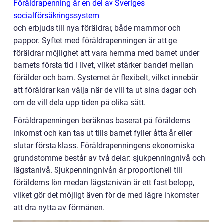
Föräldrapenning är en del av Sveriges
socialförsäkringssystem
och erbjuds till nya föräldrar, både mammor och
pappor. Syftet med föräldrapenningen är att ge
föräldrar möjlighet att vara hemma med barnet under
barnets första tid i livet, vilket stärker bandet mellan
förälder och barn. Systemet är flexibelt, vilket innebär
att föräldrar kan välja när de vill ta ut sina dagar och
om de vill dela upp tiden på olika sätt.
Föräldrapenningen beräknas baserat på förälderns
inkomst och kan tas ut tills barnet fyller åtta år eller
slutar första klass. Föräldrapenningens ekonomiska
grundstomme består av två delar: sjukpenningnivå och
lägstanivå. Sjukpenningnivån är proportionell till
förälderns lön medan lägstanivån är ett fast belopp,
vilket gör det möjligt även för de med lägre inkomster
att dra nytta av förmånen.