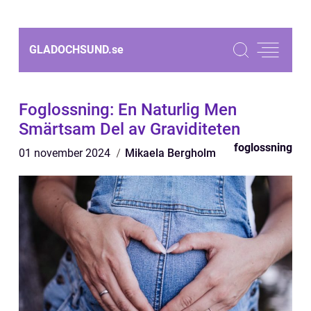
GLADOCHSUND.
se
Foglossning: En Naturlig Men
Smärtsam Del av Graviditeten
foglossning
01 november 2024
Mikaela Bergholm