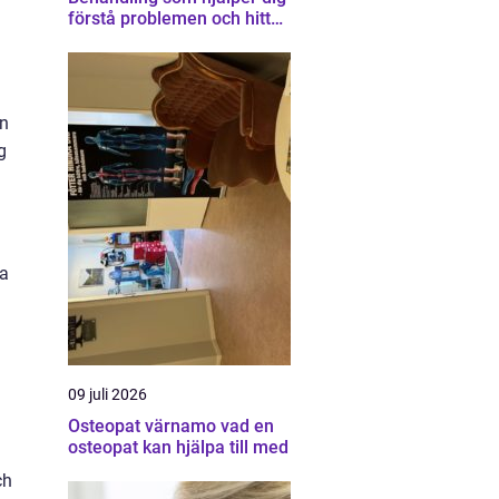
förstå problemen och hitta
vägen vidare
an
g
ra
.
09 juli 2026
Osteopat värnamo vad en
osteopat kan hjälpa till med
ch