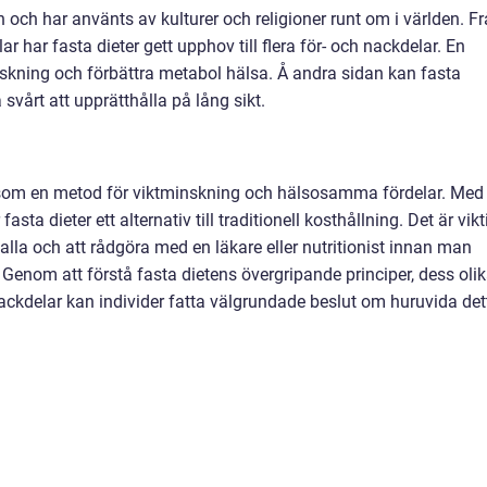
n och har använts av kulturer och religioner runt om i världen. F
lar har fasta dieter gett upphov till flera för- och nackdelar. En
inskning och förbättra metabol hälsa. Å andra sidan kan fasta
 svårt att upprätthålla på lång sikt.
är som en metod för viktminskning och hälsosamma fördelar. Med
 fasta dieter ett alternativ till traditionell kosthållning. Det är vikt
r alla och att rådgöra med en läkare eller nutritionist innan man
Genom att förstå fasta dietens övergripande principer, dess oli
nackdelar kan individer fatta välgrundade beslut om huruvida det