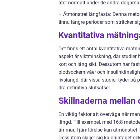
äter normalt under de andra dagarna
– Ätmönstret långfasta: Denna metod 
ännu längre perioder som sträcker sig 
Kvantitativa mätning
Det finns ett antal kvantitativa mätn
aspekt är viktminskning, där studier h
kort och lång sikt. Dessutom har fas
blodsockernivåer och insulinkänsligh
livslängd, där vissa studier tyder på 
dra definitiva slutsatser.
Skillnaderna mellan o
En viktig faktor att överväga när man
längd. Till exempel, med 16:8 metode
timmar. I jämförelse kan ätmönstret l
Dessutom skiljer sig kaloriintaget ock