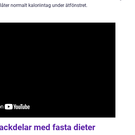
åter normalt kaloriintag under ätfönstret.
nackdelar med fasta dieter