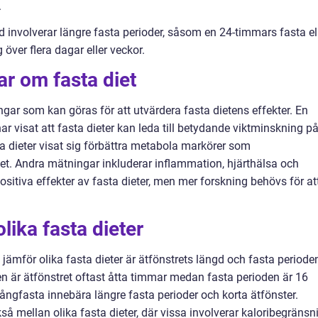
.
involverar längre fasta perioder, såsom en 24-timmars fasta el
över flera dagar eller veckor.
ar om fasta diet
ingar som kan göras för att utvärdera fasta dietens effekter. En
ar visat att fasta dieter kan leda till betydande viktminskning p
ta dieter visat sig förbättra metabola markörer som
et. Andra mätningar inkluderar inflammation, hjärthälsa och
positiva effekter av fasta dieter, men mer forskning behövs för at
lika fasta dieter
 jämför olika fasta dieter är ätfönstrets längd och fasta periode
n är ätfönstret oftast åtta timmar medan fasta perioden är 16
ångfasta innebära längre fasta perioder och korta ätfönster.
så mellan olika fasta dieter, där vissa involverar kaloribegränsn