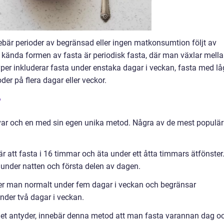
nebär perioder av begränsad eller ingen matkonsumtion följt av
kända formen av fasta är periodisk fasta, där man växlar mell
yper inkluderar fasta under enstaka dagar i veckan, fasta med lå
der på flera dagar eller veckor.
r
r, var och en med sin egen unika metod. Några av de mest populä
att fasta i 16 timmar och äta under ett åtta timmars ätfönster
 under natten och första delen av dagen.
r man normalt under fem dagar i veckan och begränsar
 under två dagar i veckan.
et antyder, innebär denna metod att man fasta varannan dag o