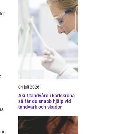
ler
å
t
04 juli 2026
Akut tandvård i karlskrona
så får du snabb hjälp vid
tandvärk och skador
ns
ing