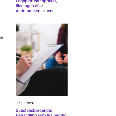
Logoped: När språket,
läsningen eller
matematiken skaver
h
ch
12 juli 2026
Substansberoende:
Behandling som hjälper dig