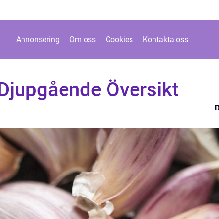
Annonsering
Om oss
Cookies
Kontakta oss
 Djupgående Översikt
D