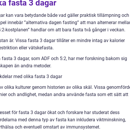
ka fasta 3 dagar
gar kan vara betydande både vad gäller praktisk tillämpning och
mpel innebär ”alternativa dagen fasting” att man alternerar mella
2-kostplanen” handlar om att bara fasta två gånger i veckan.
stan är. Vissa fasta 3 dagar tillåter en mindre intag av kalorier
triktion eller vätskefasta.
ssa fasta 3 dagar, som ADF och 5:2, har mer forskning bakom sig
skapen än andra metoder.
kdelar med olika fasta 3 dagar
 av olika kulturer genom historien av olika skäl. Vissa genomförd
nier och andlighet, medan andra använde fasta som ett sätt att
esset för fasta 3 dagar ökat och forskare har studerat dess
ördelarna med denna typ av fasta kan inkludera viktminskning,
hjärthälsa och eventuell omstart av immunsystemet.