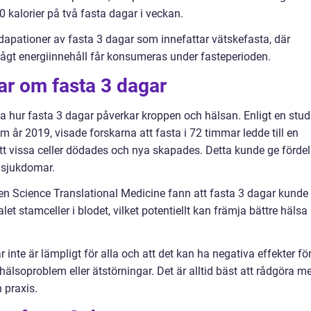
kalorier på två fasta dagar i veckan.
apationer av fasta 3 dagar som innefattar vätskefasta, där
lågt energiinnehåll får konsumeras under fasteperioden.
ar om fasta 3 dagar
äta hur fasta 3 dagar påverkar kroppen och hälsan. Enligt en stud
sm år 2019, visade forskarna att fasta i 72 timmar ledde till en
vissa celler dödades och nya skapades. Detta kunde ge fördel
 sjukdomar.
ten Science Translational Medicine fann att fasta 3 dagar kunde
et stamceller i blodet, vilket potentiellt kan främja bättre hälsa
 inte är lämpligt för alla och att det kan ha negativa effekter fö
älsoproblem eller ätstörningar. Det är alltid bäst att rådgöra m
 praxis.