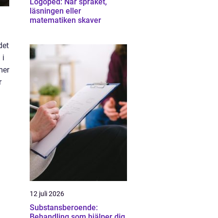
Logoped: När språket,
läsningen eller
matematiken skaver
det
 i
mer
r
12 juli 2026
Substansberoende:
Behandling som hjälper dig