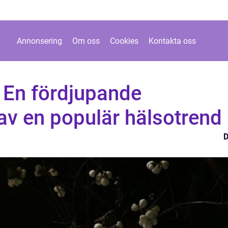
Annonsering
Om oss
Cookies
Kontakta oss
 En fördjupande
av en populär hälsotrend
D