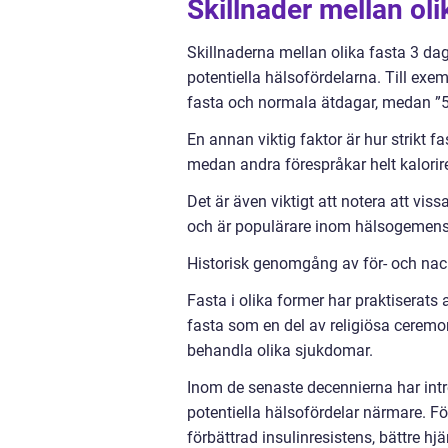
Skillnader mellan oli
Skillnaderna mellan olika fasta 3 da
potentiella hälsofördelarna. Till exe
fasta och normala ätdagar, medan ”5:
En annan viktig faktor är hur strikt fa
medan andra förespråkar helt kalorires
Det är även viktigt att notera att vi
och är populärare inom hälsogemen
Historisk genomgång av för- och nac
Fasta i olika former har praktiserats
fasta som en del av religiösa ceremo
behandla olika sjukdomar.
Inom de senaste decennierna har intr
potentiella hälsofördelar närmare. F
förbättrad insulinresistens, bättre 