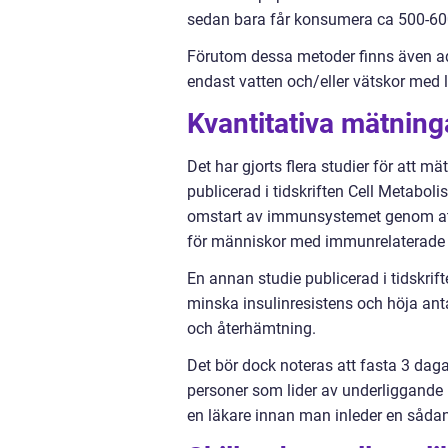
sedan bara får konsumera ca 500-600 
Förutom dessa metoder finns även ad
endast vatten och/eller vätskor med 
Kvantitativa mätning
Det har gjorts flera studier för att m
publicerad i tidskriften Cell Metaboli
omstart av immunsystemet genom att 
för människor med immunrelaterade
En annan studie publicerad i tidskrif
minska insulinresistens och höja antal
och återhämtning.
Det bör dock noteras att fasta 3 dagar
personer som lider av underliggande h
en läkare innan man inleder en sådan