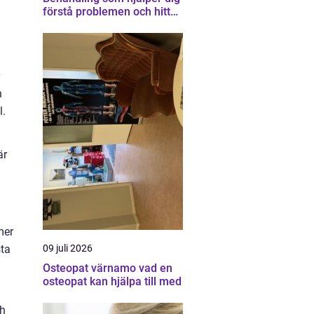
förstå problemen och hitta
vägen vidare
n
l.
är
mer
09 juli 2026
sta
Osteopat värnamo vad en
osteopat kan hjälpa till med
ch