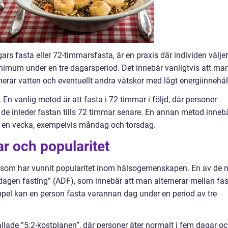
rs fasta eller 72-timmarsfasta, är en praxis där individen väljer
 minimum under en tre dagarsperiod. Det innebär vanligtvis att ma
erar vatten och eventuellt andra vätskor med lågt energiinnehål
. En vanlig metod är att fasta i 72 timmar i följd, där personer
k de inleder fastan tills 72 timmar senare. En annan metod inneb
r en vecka, exempelvis måndag och torsdag.
ar och popularitet
ar som har vunnit popularitet inom hälsogemenskapen. En av de 
 dagen fasting” (ADF), som innebär att man alternerar mellan fa
pel kan en person fasta varannan dag under en period av tre
lade ”5:2-kostplanen”, där personer äter normalt i fem dagar o