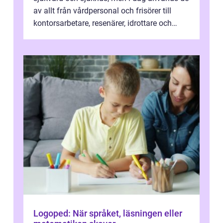
av allt från vårdpersonal och frisörer till
kontorsarbetare, resenärer, idrottare och
gravida. Rätt stödstrumpor kan minska...
Logoped: När språket, läsningen eller