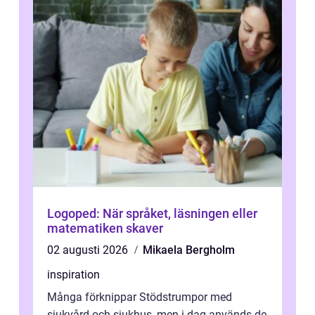
Logoped: När språket, läsningen eller
matematiken skaver
02 augusti 2026
Mikaela Bergholm
inspiration
Många förknippar Stödstrumpor med
sjukvård och sjukhus, men i dag används de