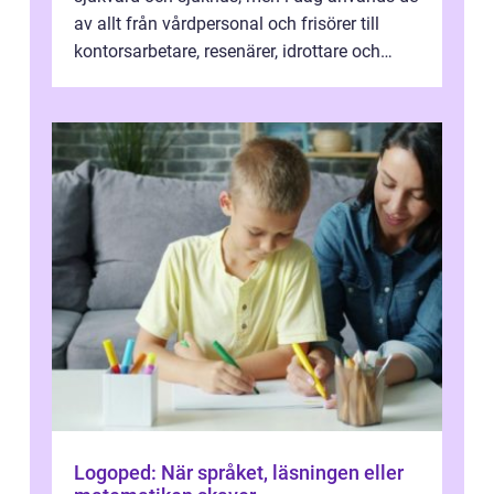
av allt från vårdpersonal och frisörer till
kontorsarbetare, resenärer, idrottare och
gravida. Rätt stödstrumpor kan minska...
Logoped: När språket, läsningen eller