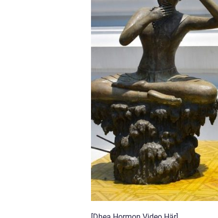
[Dhea Hormon Video Här]