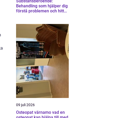
Substansberoende:
Behandling som hjälper dig
förstå problemen och hitta
vägen vidare
h
ka
09 juli 2026
Osteopat värnamo vad en
osteopat kan hjälpa till med