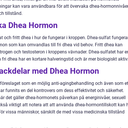
tningar kan vara användbara för att övervaka dhea-hormonnivåe
h tillstånd.
lika Dhea Hormon
t och fritt dhea i hur de fungerar i kroppen. Dhea-sulfat fungera
on som kan omvandlas till fri dhea vid behov. Fritt dhea kan
rogen och testosteron i kroppens vävnader. Dhea-sulfatet har e
fri dhea har en kortare halveringstid och är mer biologiskt aktiv
 nackdelar med Dhea Hormon
t föreslaget som en möjlig anti-agingbehandling och även som et
 har funnits en del kontrovers om dess effektivitet och säkerhet.
 när det gäller dhea-hormonets påverkan på energinivåer, sexuell
så viktigt att notera att att använda dhea-hormontillskott kan 
ör vissa människor, särskilt de med vissa medicinska tillstånd