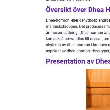
Översikt över Dhea
Dhea-hormon, eller dehydroepiandros
människokroppen. Det produceras främ
ämnesomsättning. Dhea-hormon är en
kan också omvandlas till dessa hormon
nivåerna av dhea-hormon i kroppen mi
aspekter av dhea-hormon, dess typer,
Presentation av Dh