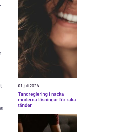
r
r
n
.
t
01 juli 2026
Tandreglering i nacka
moderna lösningar för raka
tänder
ha