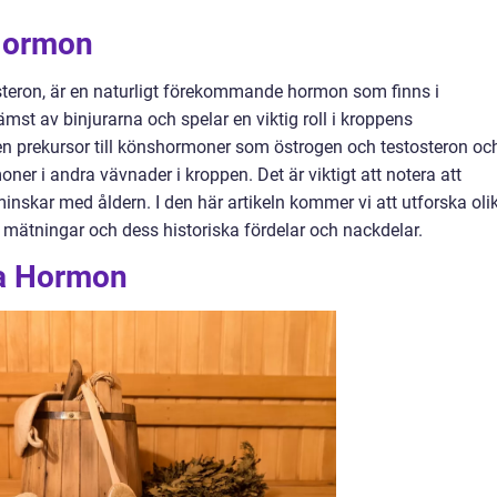
 Hormon
teron, är en naturligt förekommande hormon som finns i
st av binjurarna och spelar en viktig roll i kroppens
 prekursor till könshormoner som östrogen och testosteron oc
er i andra vävnader i kroppen. Det är viktigt att notera att
nskar med åldern. I den här artikeln kommer vi att utforska oli
 mätningar och dess historiska fördelar och nackdelar.
ea Hormon