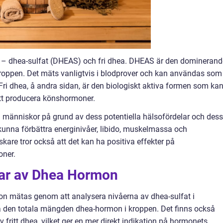
r – dhea-sulfat (DHEAS) och fri dhea. DHEAS är den dominerand
kroppen. Det mäts vanligtvis i blodprover och kan användas som
Fri dhea, å andra sidan, är den biologiskt aktiva formen som ka
att producera könshormoner.
 människor på grund av dess potentiella hälsofördelar och dess
 kunna förbättra energinivåer, libido, muskelmassa och
kare tror också att det kan ha positiva effekter på
oner.
gar av Dhea Hormon
n mätas genom att analysera nivåerna av dhea-sulfat i
på den totala mängden dhea-hormon i kroppen. Det finns också
 fritt dhea, vilket ger en mer direkt indikation på hormonets