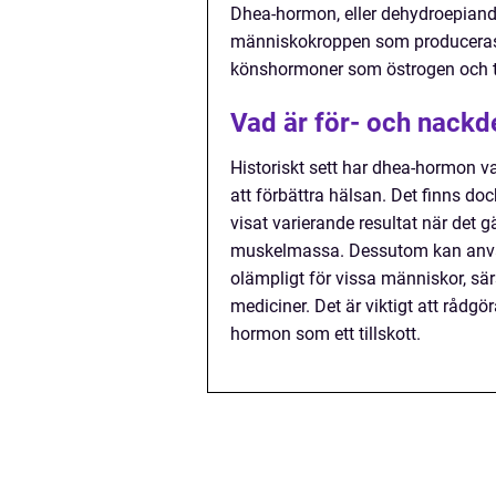
Dhea-hormon, eller dehydroepiand
människokroppen som produceras f
könshormoner som östrogen och t
Vad är för- och nack
Historiskt sett har dhea-hormon va
att förbättra hälsan. Det finns doc
visat varierande resultat när det 
muskelmassa. Dessutom kan använ
olämpligt för vissa människor, sär
mediciner. Det är viktigt att råd
hormon som ett tillskott.