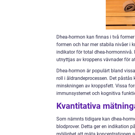
Dhea-hormon kan finnas i två forme
formen och har mer stabila nivåer i 
indikator för total dhea-hormonnivå. 
utnyttjas av kroppens vävnader för 
Dhea-hormon är populärt bland vissa
roll i åldrandeprocessen. Det påstås
minskningen av kroppsfett. Vissa fors
immunsystemet och kognitiva funkti
Kvantitativa mätnin
Som nämnts tidigare kan dhea-hormo
blodprover. Detta ger en indikation 
möjlighet att mäta koncentrationen av