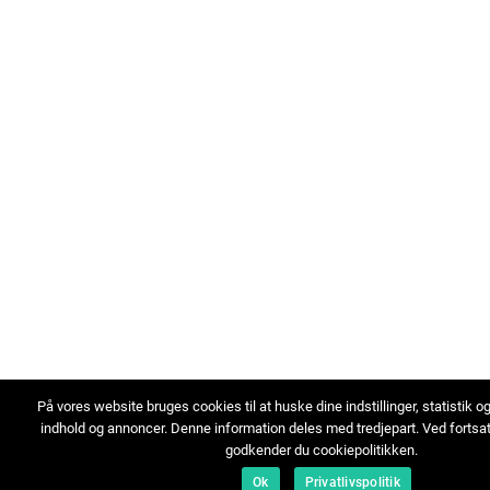
På vores website bruges cookies til at huske dine indstillinger, statistik o
indhold og annoncer. Denne information deles med tredjepart. Ved fortsa
godkender du cookiepolitikken.
Ok
Privatlivspolitik