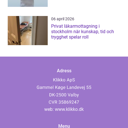
06 april 2026
Privat läkarmottagning i
stockholm när kunskap, tid och
trygghet spelar roll
Adress
web:
www.klikko.dk
Menu