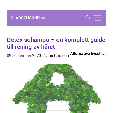
GLADOCHSUND.
se
Detox schampo – en komplett guide
till rening av håret
Alternativa livsstilar
09 september 2023
Jon Larsson