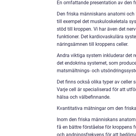
En omfattande presentation av den f
Den friska människans anatomi och fy
till exempel det muskuloskeletala sy
stöd till kroppen. Vi har även det ne
funktioner. Det kardiovaskulära syste
näringsämnen till kroppens celler.
Andra viktiga system inkluderar det 
det endokrina systemet, som producer
matsmältnings- och utsöndringssyste
Det finns också olika typer av celler
Varje cell är specialiserad för att ut
hälsa och välbefinnande.
Kvantitativa mätningar om den frisk
Inom den friska människans anatomi oc
få en bättre förståelse för kroppens 
och andningsfrekvens för att bedöma 