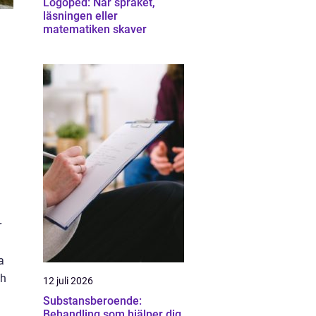
Logoped: När språket,
läsningen eller
matematiken skaver
r
a
ch
12 juli 2026
Substansberoende:
Behandling som hjälper dig