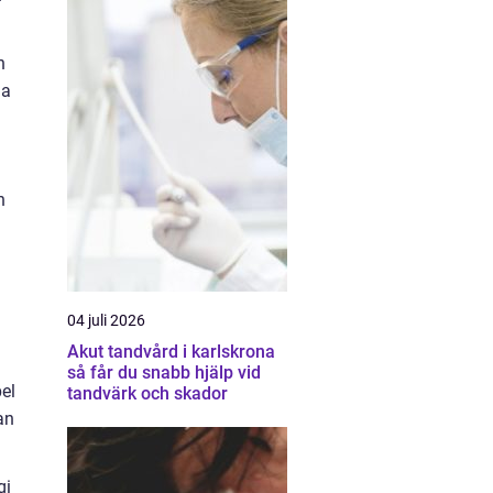
n
ma
n
04 juli 2026
Akut tandvård i karlskrona
så får du snabb hjälp vid
el
tandvärk och skador
an
gi