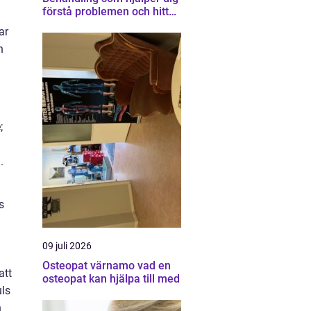
förstå problemen och hitta
vägen vidare
ar
h
;
.
s
09 juli 2026
Osteopat värnamo vad en
att
osteopat kan hjälpa till med
uls
n