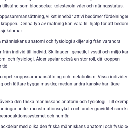
a tillstånd som blodsocker, kolesterolnivåer och näringsstatus.
roppssammansättning, vilket innebär att vi bedömer fördelninge
 kroppen. Denna typ av mätning kan vara till hjälp för att bedö
a sjukdomar.
a människans anatomi och fysiologi skiljer sig från varandra
ån individ till individ. Skillnader i genetik, livsstil och miljö ka
i och fysiologi. Ålder spelar också en stor roll, då kroppen
 tid.
l exempel kroppssammansättning och metabolism. Vissa individer
 och lättare bygga muskler, medan andra kanske har lägre
åverka den friska människans anatomi och fysiologi. Till exemp
ndringar under menstruationscykeln och under graviditet som k
 reproduktionssystemet och humör.
nackdelar med olika den friska människans anatomi och fysiolo