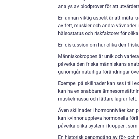
analys av blodprover för att utvärder
En annan viktig aspekt är att mäta k
av fett, muskler och andra vävnader i
hälsostatus och riskfaktorer för olik
En diskussion om hur olika den frisk
Människokroppen är unik och varierar fr
påverka den friska människans anatom
genomgår naturliga förändringar över
Exempel på skillnader kan ses i til
kan ha en snabbare ämnesomsättning
muskelmassa och lättare lagrar fett.
Även skillnader i hormonnivåer kan p
kan kvinnor uppleva hormonella förä
påverka olika system i kroppen, som
En historisk genomgång av för- och 