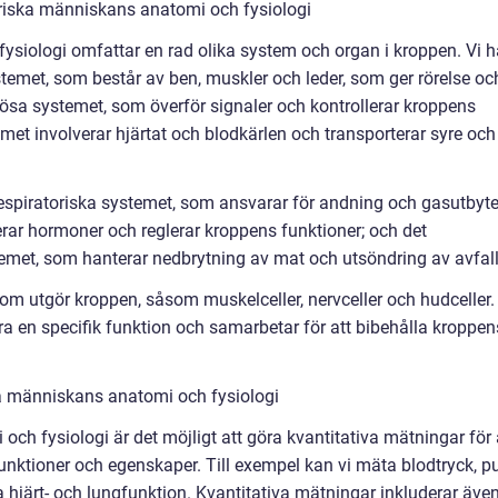
riska människans anatomi och fysiologi
siologi omfattar en rad olika system och organ i kroppen. Vi h
stemet, som består av ben, muskler och leder, som ger rörelse oc
rvösa systemet, som överför signaler och kontrollerar kroppens
met involverar hjärtat och blodkärlen och transporterar syre och
respiratoriska systemet, som ansvarar för andning och gasutbyte
ar hormoner och reglerar kroppens funktioner; och det
met, som hanterar nedbrytning av mat och utsöndring av avfall
 som utgör kroppen, såsom muskelceller, nervceller och hudceller.
föra en specifik funktion och samarbetar för att bibehålla kroppen
a människans anatomi och fysiologi
h fysiologi är det möjligt att göra kvantitativa mätningar för 
funktioner och egenskaper. Till exempel kan vi mäta blodtryck, p
hjärt- och lungfunktion. Kvantitativa mätningar inkluderar äve