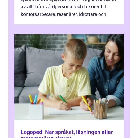
av allt från vårdpersonal och frisörer till
kontorsarbetare, resenärer, idrottare och
gravida. Rätt stödstrumpor kan minska...
Logoped: När språket, läsningen eller