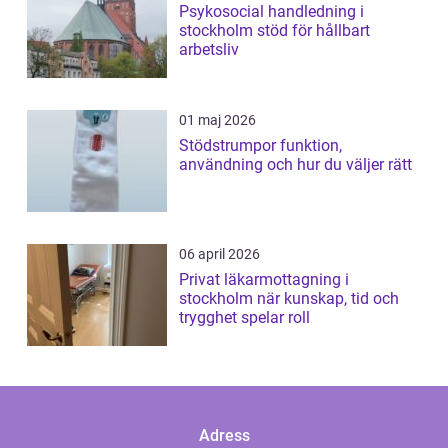
Psykosocial handledning i
stockholm stöd för hållbart
arbetsliv
01 maj 2026
Stödstrumpor funktion,
användning och hur du väljer rätt
06 april 2026
Privat läkarmottagning i
stockholm när kunskap, tid och
trygghet spelar roll
Adress