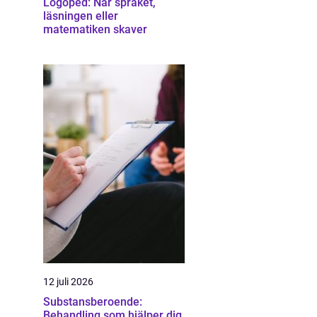
Logoped: När språket,
läsningen eller
matematiken skaver
12 juli 2026
Substansberoende:
Behandling som hjälper dig