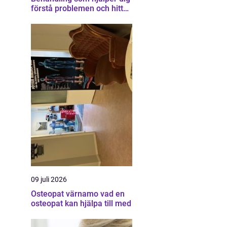
förstå problemen och hitta
vägen vidare
09 juli 2026
Osteopat värnamo vad en
osteopat kan hjälpa till med