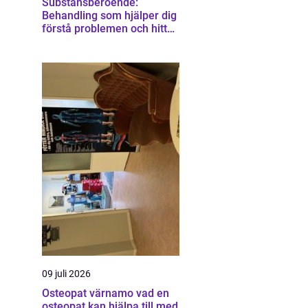
Substansberoende:
Behandling som hjälper dig
förstå problemen och hitta
vägen vidare
09 juli 2026
Osteopat värnamo vad en
osteopat kan hjälpa till med