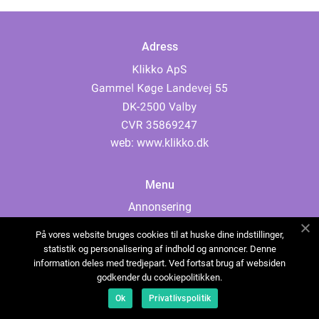
Adress
web:
www.klikko.dk
Menu
Annonsering
Om oss
På vores website bruges cookies til at huske dine indstillinger,
Cookies
statistik og personalisering af indhold og annoncer. Denne
information deles med tredjepart. Ved fortsat brug af websiden
Kontakta oss
godkender du cookiepolitikken.
Sitemap
Ok
Privatlivspolitik