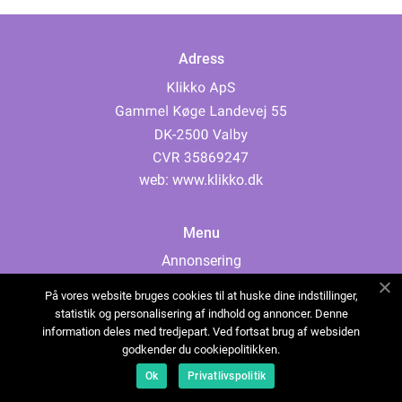
Adress
web:
www.klikko.dk
Menu
Annonsering
Om oss
På vores website bruges cookies til at huske dine indstillinger,
Cookies
statistik og personalisering af indhold og annoncer. Denne
information deles med tredjepart. Ved fortsat brug af websiden
Kontakta oss
godkender du cookiepolitikken.
Sitemap
Ok
Privatlivspolitik