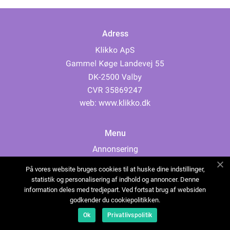
Adress
web:
www.klikko.dk
Menu
Annonsering
Om oss
På vores website bruges cookies til at huske dine indstillinger,
Cookies
statistik og personalisering af indhold og annoncer. Denne
information deles med tredjepart. Ved fortsat brug af websiden
Kontakta oss
godkender du cookiepolitikken.
Sitemap
Ok
Privatlivspolitik