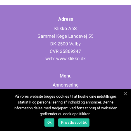
Adress
web:
www.klikko.dk
Menu
Annonsering
Om oss
På vores website bruges cookies til at huske dine indstillinger,
Cookies
statistik og personalisering af indhold og annoncer. Denne
information deles med tredjepart. Ved fortsat brug af websiden
Kontakta oss
godkender du cookiepolitikken.
Sitemap
Ok
Privatlivspolitik