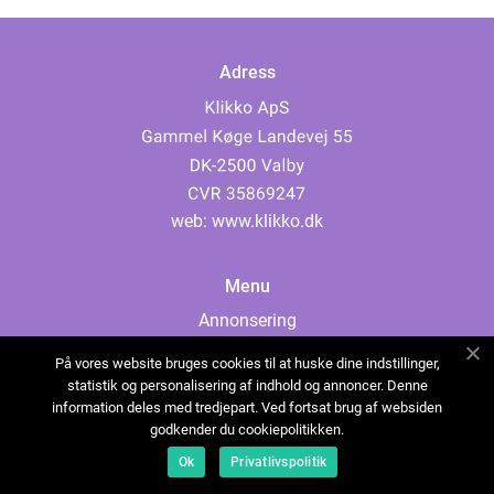
Adress
web:
www.klikko.dk
Menu
Annonsering
Om oss
På vores website bruges cookies til at huske dine indstillinger,
Cookies
statistik og personalisering af indhold og annoncer. Denne
information deles med tredjepart. Ved fortsat brug af websiden
Kontakta oss
godkender du cookiepolitikken.
Sitemap
Ok
Privatlivspolitik