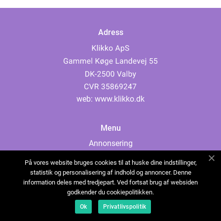
Adress
web:
www.klikko.dk
Menu
Annonsering
Om oss
På vores website bruges cookies til at huske dine indstillinger,
Cookies
statistik og personalisering af indhold og annoncer. Denne
information deles med tredjepart. Ved fortsat brug af websiden
Kontakta oss
godkender du cookiepolitikken.
Sitemap
Ok
Privatlivspolitik